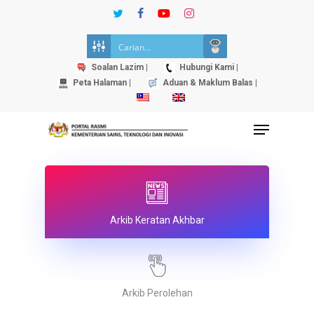
Skip
twitter
facebook
youtube
instagram
to
Close
main
Menu
content
Soalan Lazim |
Hubungi Kami |
Peta Halaman |
Aduan & Maklum Balas |
Menu
Arkib Keratan Akhbar
Arkib Perolehan