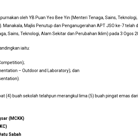
purnakan oleh YB Puan Yeo Bee Yin (Menteri Tenaga, Sains, Teknologi,
UPM). Manakala, Majlis Penutup dan Penganugerahan APT JSO ke-7 telah
aga, Sains, Teknologi, Alam Sekitar dan Perubahan Iklim) pada 3 Ogos 2
andingkan iaitu:
Competition);
mentation – Outdoor and Laboratory); dan
sentation).
pat (4) buah sekolah telahpun merangkul lima (5) buah pingat emas da
ngsar (MCKK)
TKC)
Datu Sabah