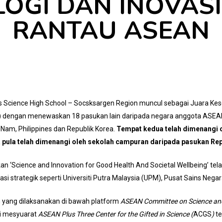
OGI DAN INOVASI (
RANTAU ASEAN
nes Science High School – Socsksargen Region muncul sebagai Juara Ke
 dengan menewaskan 18 pasukan lain daripada negara anggota ASEAN 
t Nam, Philippines dan Republik Korea.
Tempat kedua telah dimenangi o
 pula telah dimenangi oleh sekolah campuran daripada pasukan Rep
 ‘Science and Innovation for Good Health And Societal Wellbeing’ tel
asi strategik seperti Universiti Putra Malaysia (UPM), Pusat Sains Nega
n yang dilaksanakan di bawah platform
ASEAN Committee on Science an
si mesyuarat
ASEAN Plus Three Center for the Gifted in Science
(
ACGS
)
te