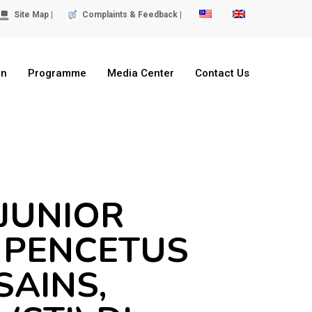
Site Map |
Complaints & Feedback |
on
Programme
Media Center
Contact Us
JUNIOR
) PENCETUS
SAINS,