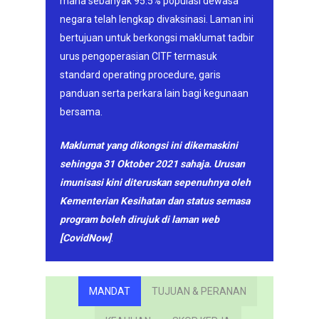
mana sebanyak 95.5% populasi dewasa
negara telah lengkap divaksinasi. Laman ini
bertujuan untuk berkongsi maklumat tadbir
urus pengoperasian CITF termasuk
standard operating procedure, garis
panduan serta perkara lain bagi kegunaan
bersama.
Maklumat yang dikongsi ini dikemaskini
sehingga 31 Oktober 2021 sahaja. Urusan
imunisasi kini diteruskan sepenuhnya oleh
Kementerian Kesihatan dan status semasa
program boleh dirujuk di laman web
[
CovidNow]
.
MANDAT
TUJUAN & PERANAN