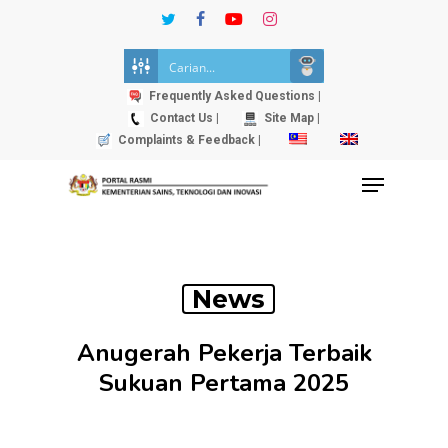
Skip
twitter
facebook
youtube
instagram
to
Close
main
Menu
content
Frequently Asked Questions |
Contact Us |
Site Map |
Complaints & Feedback |
Menu
News
Anugerah Pekerja Terbaik
Sukuan Pertama 2025