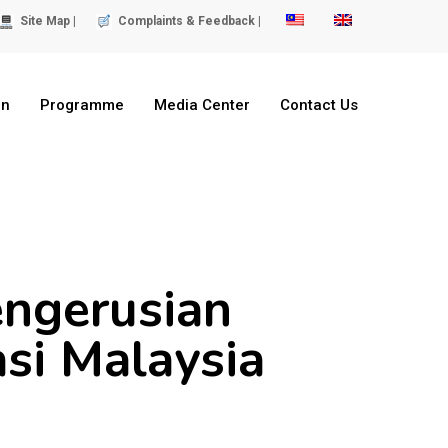
Site Map |
Complaints & Feedback |
on
Programme
Media Center
Contact Us
engerusian
i Malaysia