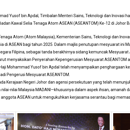
mad Yusof bin Apdal, Timbalan Menteri Sains, Teknologi dan Inovasi 
adan Kawal Selia Tenaga Atom ASEAN (ASEANTOM) Ke-12 di Johor Ba
enaga Atom (Atom Malaysia), Kementerian Sains, Teknologi dan Inov
 di ASEAN bagi tahun 2025. Dalam majlis penutupan mesyuarat ini M
ara Filipina, sebagai tanda berakhirnya sidang kemuncak Mesyuar
turut menyaksikan Penyerahan Kepengerusian Mesyuarat ASEANTOM an
o’ Haji Mohammad Yusof bin Apdal telah menyampaikan penghargaan ke
jadi Pengerusi Mesyuarat ASEANTOM.
a Kerajaan Negeri Johor dan agensi persekutuan yang telah menunjuk
nilai-nilai Malaysia MADANI—khususnya dalam aspek ihsan, amanah da
a anggota ASEAN untuk mengukuhkan kerjasama serantau bagi memast