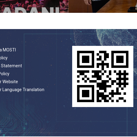
a MOSTI
olicy
t Statement
Policy
r Website
r Language Translation