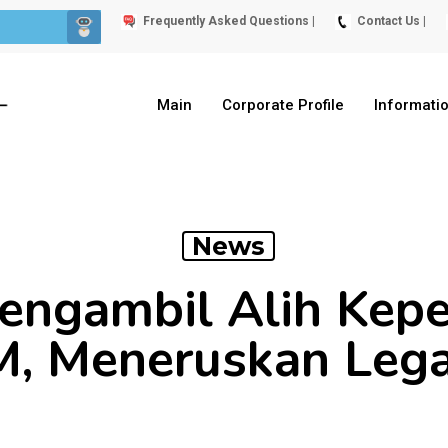
Frequently Asked Questions |
Contact Us |
Main
Corporate Profile
Informati
News
Mengambil Alih Kep
 Meneruskan Legas