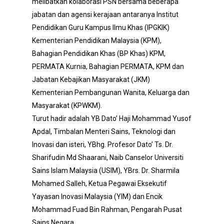
melibatkan kolaborasi PSN bersama beberapa
jabatan dan agensi kerajaan antaranya Institut
Pendidikan Guru Kampus Ilmu Khas (IPGKIK)
Kementerian Pendidikan Malaysia (KPM),
Bahagian Pendidikan Khas (BP Khas) KPM,
PERMATA Kurnia, Bahagian PERMATA, KPM dan
Jabatan Kebajikan Masyarakat (JKM)
Kementerian Pembangunan Wanita, Keluarga dan
Masyarakat (KPWKM).
Turut hadir adalah YB Dato’ Haji Mohammad Yusof
Apdal, Timbalan Menteri Sains, Teknologi dan
Inovasi dan isteri, YBhg. Profesor Dato’ Ts. Dr.
Sharifudin Md Shaarani, Naib Canselor Universiti
Sains Islam Malaysia (USIM), YBrs. Dr. Sharmila
Mohamed Salleh, Ketua Pegawai Eksekutif
Yayasan Inovasi Malaysia (YIM) dan Encik
Mohammad Fuad Bin Rahman, Pengarah Pusat
Sains Negara.