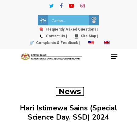
Skip
twitter
facebook
youtube
instagram
to
Close
main
Menu
content
Frequently Asked Questions |
Contact Us |
Site Map |
Complaints & Feedback |
Menu
News
Hari Istimewa Sains (Special
Science Day, SSD) 2024