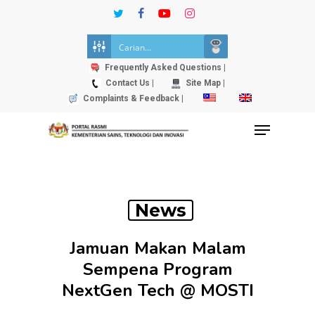
Skip
twitter
facebook
youtube
instagram
to
Close
main
Menu
content
Frequently Asked Questions |
Contact Us |
Site Map |
Complaints & Feedback |
Menu
News
Jamuan Makan Malam
Sempena Program
NextGen Tech @ MOSTI