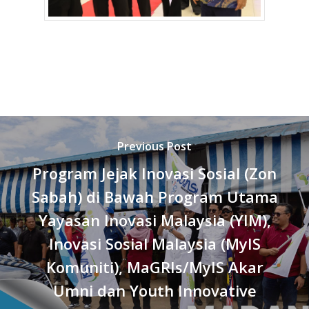
Previous Post
Program Jejak Inovasi Sosial (Zon
Sabah) di Bawah Program Utama
Yayasan Inovasi Malaysia (YIM),
Inovasi Sosial Malaysia (MyIS
Komuniti), MaGRIs/MyIS Akar
Umni dan Youth Innovative