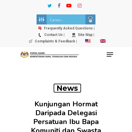
Skip
twitter
facebook
youtube
instagram
to
Close
main
Menu
content
Frequently Asked Questions |
Contact Us |
Site Map |
Complaints & Feedback |
Menu
News
Kunjungan Hormat
Daripada Delegasi
Persatuan Ibu Bapa
Komuniti dan Swasta