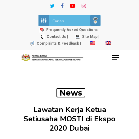
Skip
twitter
facebook
youtube
instagram
to
Close
main
Menu
content
Frequently Asked Questions |
Contact Us |
Site Map |
Complaints & Feedback |
Menu
News
Lawatan Kerja Ketua
Setiusaha MOSTI di Ekspo
2020 Dubai