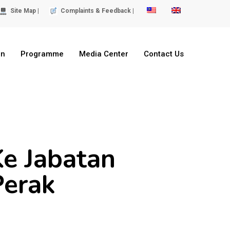
Site Map |
Complaints & Feedback |
on
Programme
Media Center
Contact Us
e Jabatan
Perak