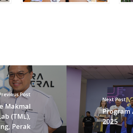
Previous Post
Next Post
Ke Makmal
Program 
Lab (TML),
2025
ng, Perak