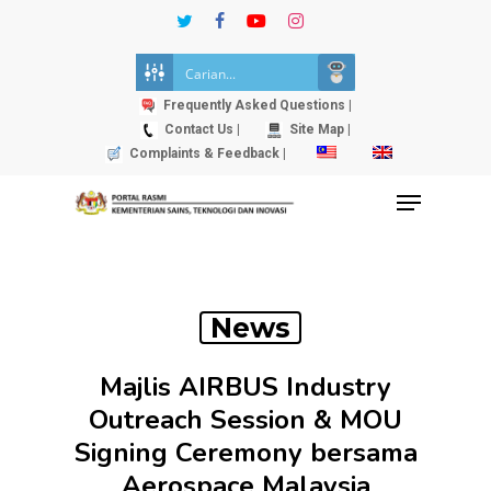
Skip
twitter
facebook
youtube
instagram
to
Close
main
Menu
content
Frequently Asked Questions |
Contact Us |
Site Map |
Complaints & Feedback |
Menu
News
Majlis AIRBUS Industry
Outreach Session & MOU
Signing Ceremony bersama
Aerospace Malaysia