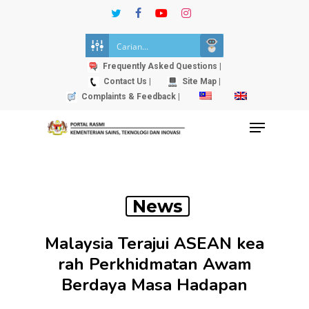
Skip
twitter
facebook
youtube
instagram
to
Close
main
Menu
content
Frequently Asked Questions |
Contact Us |
Site Map |
Complaints & Feedback |
Menu
News
Malaysia Terajui ASEAN kea
rah Perkhidmatan Awam
Berdaya Masa Hadapan