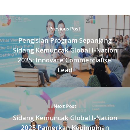
Previous Post
Pengisian Program Sepanjang
Sidang Kemuncak Global I-Nation
2025: Innovate Commercialise.
Lead
Next Post
Sidang Kemuncak Global I-Nation
2025 Pamerkan Kepimpinan