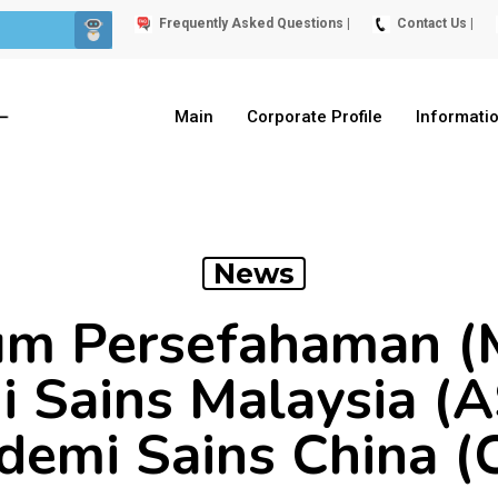
Frequently Asked Questions |
Contact Us |
Main
Corporate Profile
Informati
News
m Persefahaman (M
 Sains Malaysia (
demi Sains China (