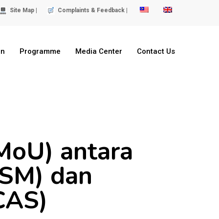
Site Map |
Complaints & Feedback |
on
Programme
Media Center
Contact Us
oU) antara
ASM) dan
CAS)