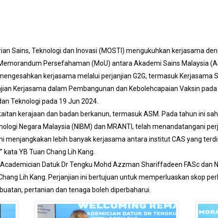
an Sains, Teknologi dan Inovasi (MOSTI) mengukuhkan kerjasama deng
 Memorandum Persefahaman (MoU) antara Akademi Sains Malaysia (A
mengesahkan kerjasama melalui perjanjian G2G, termasuk Kerjasama Sa
janjian Kerjasama dalam Pembangunan dan Kebolehcapaian Vaksin pa
dan Teknologi pada 19 Jun 2024.
aitan kerajaan dan badan berkanun, termasuk ASM. Pada tahun ini sah
knologi Negara Malaysia (NIBM) dan MRANTI, telah menandatangani per
mi menjangkakan lebih banyak kerjasama antara institut CAS yang terdiri
 kata YB Tuan Chang Lih Kang.
, Academician Datuk Dr Tengku Mohd Azzman Shariffadeen FASc dan Na
 Chang Lih Kang. Perjanjian ini bertujuan untuk memperluaskan skop p
buatan, pertanian dan tenaga boleh diperbaharui.