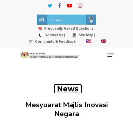
Skip
twitter
facebook
youtube
instagram
to
Close
main
Menu
content
Frequently Asked Questions |
Contact Us |
Site Map |
Complaints & Feedback |
Menu
News
Mesyuarat Majlis Inovasi
Negara