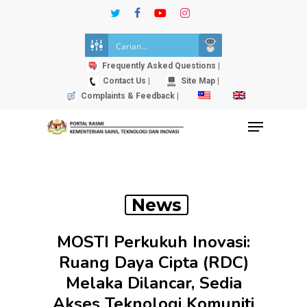
Skip
twitter
facebook
youtube
instagram
to
Close
main
Menu
content
Frequently Asked Questions |
Contact Us |
Site Map |
Complaints & Feedback |
Menu
News
MOSTI Perkukuh Inovasi:
Ruang Daya Cipta (RDC)
Melaka Dilancar, Sedia
Akses Teknologi Komuniti