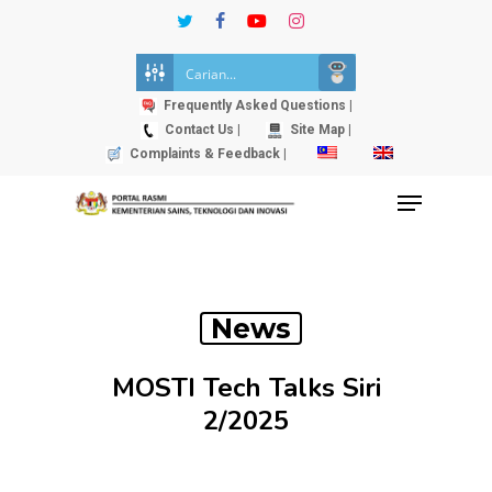
Skip
twitter
facebook
youtube
instagram
to
Close
main
Menu
content
Frequently Asked Questions |
Contact Us |
Site Map |
Complaints & Feedback |
Menu
News
MOSTI Tech Talks Siri
2/2025