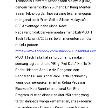
Teknopolis, Universiti Kebangsaan Malaysia (UKM)
dengan menampilkan YB Chang Lih Kang, Menteri
Sains, Teknologi dan Inovasi yang telah mengupas
mengenai topik ‘From Soil to Silicon: Malaysia’s
REE Advantage in the Global Race’.
Pada yang tidak berkesempatan mengikuti MOSTI
Tech Talks siri 2/2025 ini, boleh menonton semula
melalui pautan
https://www.facebook.com/share/v/1BgAm86AAW/
MOSTI Tech Talks kali ini turut membawakan
seorang lagi panel iaitu YBhg. Prof Dato’ Dr Ir Ts Dr
Badhrulhisham Abdul Aziz, Pengasas dan
Pengarah Urusan Global Rare Earth Technology
yang juga merupakan mantan Ketua Pegawai
Eksekutif Nadi Bumi International Sdn Bhd.
Program ini telah dihadiri sekitar 250 orang yang
terdiri daripada warga kementerian, ahli akademik
dan mahasiswa Universiti Kebangsaan Malaysia.