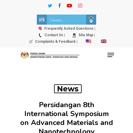
Skip
twitter
facebook
youtube
instagram
to
Close
main
Menu
content
Frequently Asked Questions |
Contact Us |
Site Map |
Complaints & Feedback |
Menu
News
Persidangan 8th
International Symposium
on Advanced Materials and
Nanotechnology