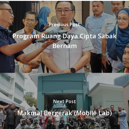
Previous Post
Program Ruang Daya Cipta Sabak
Bernam
Next Post
Makmal Bergerak (Mobile Lab)