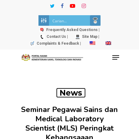
Skip
twitter
facebook
youtube
instagram
to
Close
main
Menu
content
Frequently Asked Questions |
Contact Us |
Site Map |
Complaints & Feedback |
Menu
News
Seminar Pegawai Sains dan
Medical Laboratory
Scientist (MLS) Peringkat
Kebangsaaan