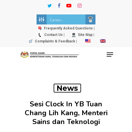
Skip
twitter
facebook
youtube
instagram
to
Close
main
Menu
content
Frequently Asked Questions |
Contact Us |
Site Map |
Complaints & Feedback |
Menu
News
Sesi Clock In YB Tuan
Chang Lih Kang, Menteri
Sains dan Teknologi