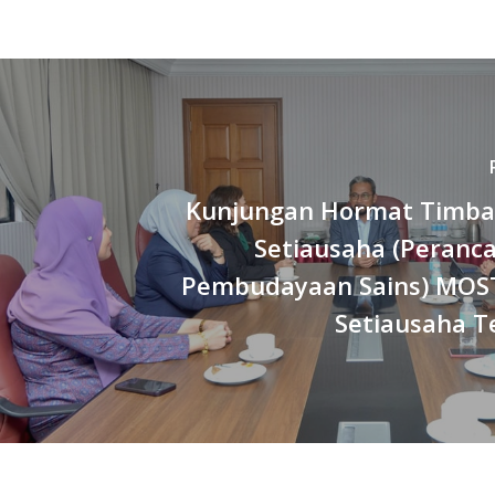
Kunjungan Hormat Timba
Setiausaha (Peranc
Pembudayaan Sains) MOST
Setiausaha T