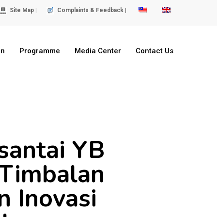
Site Map |
Complaints & Feedback |
on
Programme
Media Center
Contact Us
santai YB
 Timbalan
n Inovasi