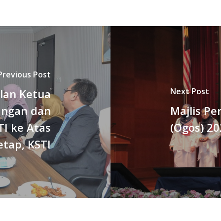
Previous Post
Next Post
lan Ketua
angan dan
Majlis P
I ke Atas
(Ogos) 2
etap, KSTI