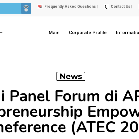
Frequently Asked Questions |
Contact Us |
Main
Corporate Profile
Informati
News
i Panel Forum di 
preneurship Empo
neference (ATEC 20