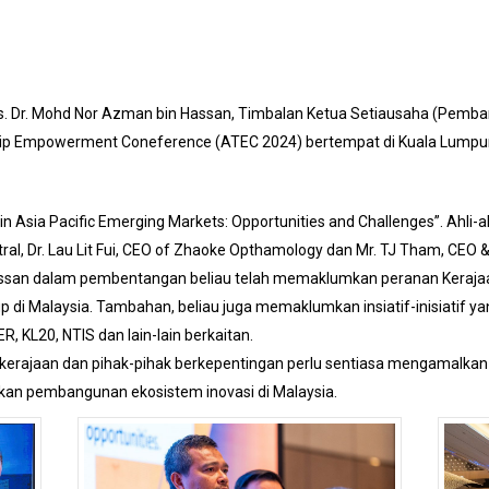
Ts. Dr. Mohd Nor Azman bin Hassan, Timbalan Ketua Setiausaha (Pemba
ip Empowerment Coneference (ATEC 2024) bertempat di Kuala Lumpur a
n Asia Pacific Emerging Markets: Opportunities and Challenges”. Ahli-ahl
tral, Dr. Lau Lit Fui, CEO of Zhaoke Opthamology dan Mr. TJ Tham, CEO 
Hassan dalam pembentangan beliau telah memaklumkan peranan Keraja
 di Malaysia. Tambahan, beliau juga memaklumkan insiatif-inisiatif y
R, KL20, NTIS dan lain-lain berkaitan.
kerajaan dan pihak-pihak berkepentingan perlu sentiasa mengamalkan k
kan pembangunan ekosistem inovasi di Malaysia.