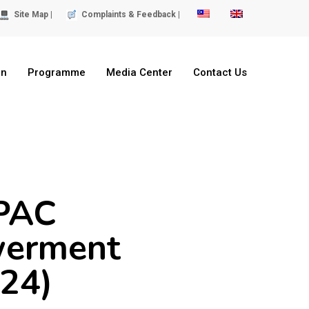
Site Map |
Complaints & Feedback |
on
Programme
Media Center
Contact Us
APAC
werment
24)