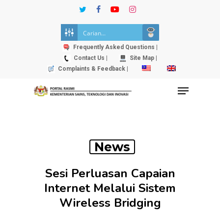
Skip
twitter
facebook
youtube
instagram
to
Close
main
Menu
content
Frequently Asked Questions |
Contact Us |
Site Map |
Complaints & Feedback |
Menu
News
Sesi Perluasan Capaian
Internet Melalui Sistem
Wireless Bridging