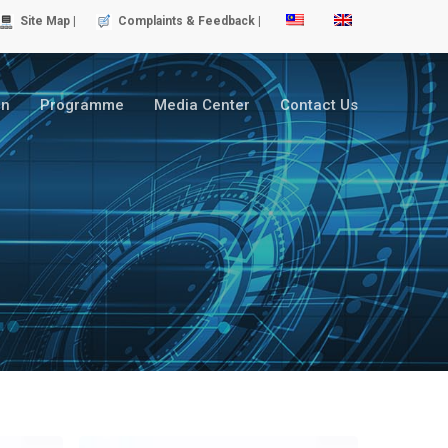
Site Map |
Complaints & Feedback |
on
Programme
Media Center
Contact Us