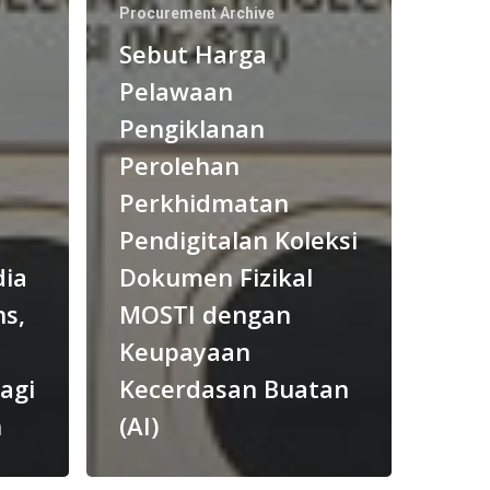
Procurement Archive
Sebut Harga
Pelawaan
Pengiklanan
Perolehan
Perkhidmatan
Pendigitalan Koleksi
ia
Dokumen Fizikal
s,
MOSTI dengan
Keupayaan
agi
Kecerdasan Buatan
n
(AI)