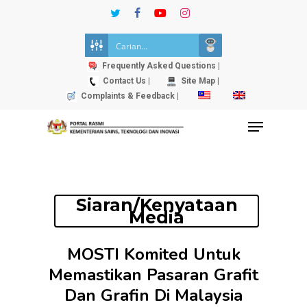
Skip
twitter
facebook
youtube
instagram
to
Close
main
Menu
content
Frequently Asked Questions |
Contact Us |
Site Map |
Complaints & Feedback |
Menu
Siaran/Kenyataan
Media
MOSTI Komited Untuk
Memastikan Pasaran Grafit
Dan Grafin Di Malaysia