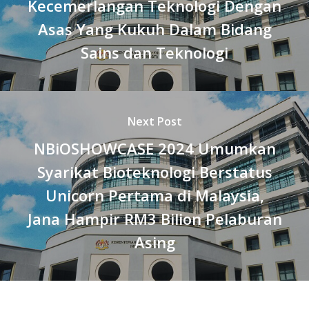
Kecemerlangan Teknologi Dengan
Asas Yang Kukuh Dalam Bidang
Sains dan Teknologi
Next Post
NBiOSHOWCASE 2024 Umumkan
Syarikat Bioteknologi Berstatus
Unicorn Pertama di Malaysia,
Jana Hampir RM3 Bilion Pelaburan
Asing