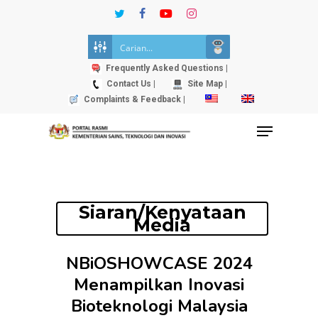
Skip
twitter
facebook
youtube
instagram
to
Close
main
Menu
content
Frequently Asked Questions |
Contact Us |
Site Map |
Complaints & Feedback |
Menu
Siaran/Kenyataan
Media
NBiOSHOWCASE 2024
Menampilkan Inovasi
Bioteknologi Malaysia