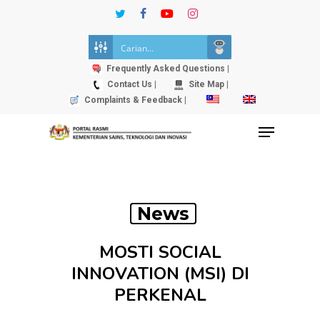
Skip
twitter
facebook
youtube
instagram
to
Close
main
Menu
content
Frequently Asked Questions |
Contact Us |
Site Map |
Complaints & Feedback |
Menu
News
MOSTI SOCIAL
INNOVATION (MSI) DI
PERKENAL