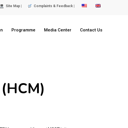
Site Map |
Complaints & Feedback |
on
Programme
Media Center
Contact Us
g (HCM)