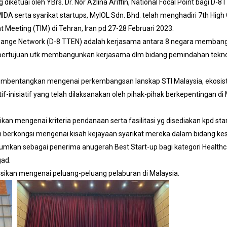
g diketuai oleh YBrs. Dr. Nor Azlina Ariffin, National Focal Point bagi D
IDA serta syarikat startups, MyIOL Sdn. Bhd. telah menghadiri 7th Hig
 Meeting (TIM) di Tehran, Iran pd 27-28 Februari 2023.
ange Network (D-8 TTEN) adalah kerjasama antara 8 negara membangun 
rki bertujuan utk membangunkan kerjasama dlm bidang pemindahan tekno
membentangkan mengenai perkembangsan lanskap STI Malaysia, ekosi
tif-inisiatif yang telah dilaksanakan oleh pihak-pihak berkepentingan 
 mengenai kriteria pendanaan serta fasilitasi yg disediakan kpd start
berkongsi mengenai kisah kejayaan syarikat mereka dalam bidang kesi
an sebagai penerima anugerah Best Start-up bagi kategori Healthca
gad.
gsikan mengenai peluang-peluang pelaburan di Malaysia.