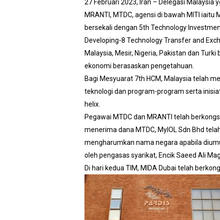
27 Februari 2023, Iran – Delegasi Malaysia y
MRANTI, MTDC, agensi di bawah MITI iaitu M
bersekali dengan 5th Technology Investment
Developing-8 Technology Transfer and Exch
Malaysia, Mesir, Nigeria, Pakistan dan Tu
ekonomi berasaskan pengetahuan.
Bagi Mesyuarat 7th HCM, Malaysia telah 
teknologi dan program-program serta inisia
helix.
Pegawai MTDC dan MRANTI telah berkongsikan
menerima dana MTDC, MyIOL Sdn Bhd telah 
mengharumkan nama negara apabila diumumk
oleh pengasas syarikat, Encik Saeed Ali Ma
Di hari kedua TIM, MIDA Dubai telah berkon