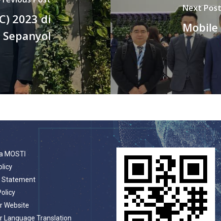
Next Pos
) 2023 di
Mobile
Sepanyol
a MOSTI
olicy
t Statement
Policy
r Website
r Language Translation