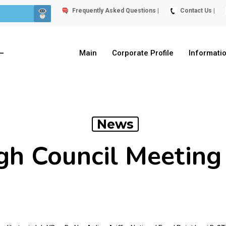
Frequently Asked Questions |
Contact Us |
Main
Corporate Profile
Informati
News
gh Council Meetin