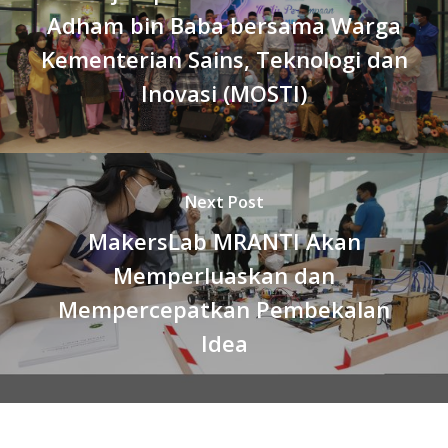
Adham bin Baba bersama Warga
Kementerian Sains, Teknologi dan
Inovasi (MOSTI)
Next Post
MakersLab MRANTI Akan
Memperluaskan dan
Mempercepatkan Pembekalan
Idea