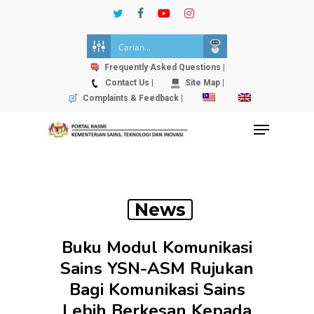
Skip
twitter
facebook
youtube
instagram
to
Close
main
Menu
content
Frequently Asked Questions |
Contact Us |
Site Map |
Complaints & Feedback |
Menu
News
Buku Modul Komunikasi
Sains YSN-ASM Rujukan
Bagi Komunikasi Sains
Lebih Berkesan Kepada