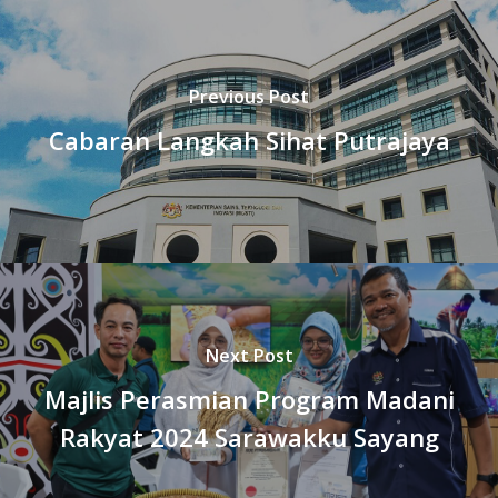
Previous Post
Cabaran Langkah Sihat Putrajaya
Next Post
Majlis Perasmian Program Madani
Rakyat 2024 Sarawakku Sayang