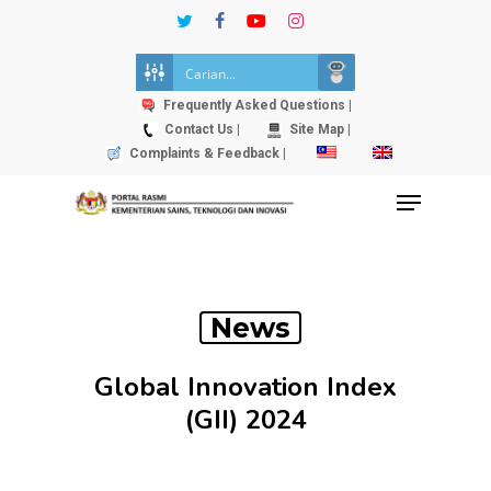
Skip
twitter
facebook
youtube
instagram
to
Close
main
Menu
content
Frequently Asked Questions |
Contact Us |
Site Map |
Complaints & Feedback |
Menu
News
Global Innovation Index
(GII) 2024