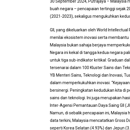
30 September 2024, Putrajaya – Malaysia me
buah negara – pencapaian tertinggi sejak 
(2021-2023), sekaligus mengukuhkan kedud
GII, yang dikeluarkan oleh World Intellectu
menilai ekosistem inovasi serta membantu
Malaysia bukan sahaja berjaya memperkuk
Negara ini kekal di tangga kedua negara p
untuk tiga sub-indikator kritikal: Graduan 
tersenarai dalam 100 Kluster Sains dan Tek
YB Menteri Sains, Teknologi dan Inovasi, 
dalam memperkukuhkan inovasi. “Kejayaan 
bersinergi. Peningkatan kedudukan kita di
sains dan teknologi. Ini juga merupakan ha
Inter-Agensi Pemantauan Daya Saing GII (J
Namun, di sebalik pencapaian ini, Malaysi
data terkini, Malaysia mencatatkan Gross 
seperti Korea Selatan (4.93%) dan Jepun (