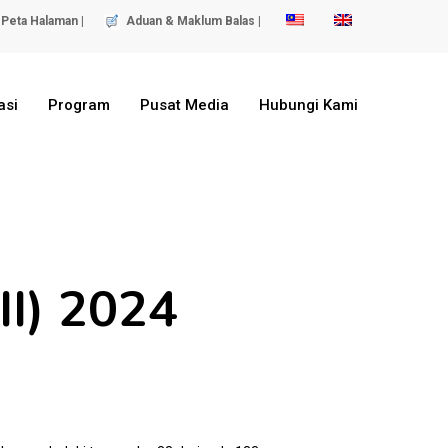
Peta Halaman |
Aduan & Maklum Balas |
asi
Program
Pusat Media
Hubungi Kami
II) 2024