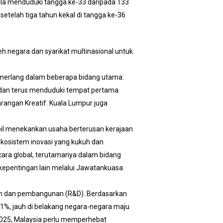
bila menduduki tangga ke-33 daripada 133
telah tiga tahun kekal di tangga ke-36
leh negara dan syarikat multinasional untuk
merlang dalam beberapa bidang utama.
s dan terus menduduki tempat pertama
Barangan Kreatif. Kuala Lumpur juga
mbil menekankan usaha berterusan kerajaan
kosistem inovasi yang kukuh dan
cara global, terutamanya dalam bidang
rkepentingan lain melalui Jawatankuasa
ikan dan pembangunan (R&D). Berdasarkan
1%, jauh di belakang negara-negara maju
2025, Malaysia perlu memperhebat