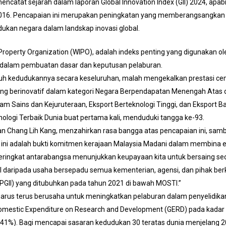
ncatat sejarah dalam laporan Global Innovation Index (GII) 2024, apa
2016. Pencapaian ini merupakan peningkatan yang memberangsangkan se
ukan negara dalam landskap inovasi global.
al Property Organization (WIPO), adalah indeks penting yang digunakan o
 dalam pembuatan dasar dan keputusan pelaburan.
uh kedudukannya secara keseluruhan, malah mengekalkan prestasi ce
aling berinovatif dalam kategori Negara Berpendapatan Menengah Ata
dalam Sains dan Kejuruteraan, Eksport Berteknologi Tinggi, dan Eksport 
nologi Terbaik Dunia buat pertama kali, menduduki tangga ke-93.
Tuan Chang Lih Kang, menzahirkan rasa bangga atas pencapaian ini, sa
ini adalah bukti komitmen kerajaan Malaysia Madani dalam membina e
 peringkat antarabangsa menunjukkan keupayaan kita untuk bersaing se
sil daripada usaha bersepadu semua kementerian, agensi, dan pihak be
IPGII) yang ditubuhkan pada tahun 2021 di bawah MOSTI.”
a harus terus berusaha untuk meningkatkan pelaburan dalam penyelid
Domestic Expenditure on Research and Development (GERD) pada kadar 
3.41%). Bagi mencapai sasaran kedudukan 30 teratas dunia menjelang 