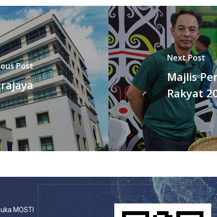
Next Post
ious Post
Majlis P
rajaya
Rakyat 2
buka MOSTI