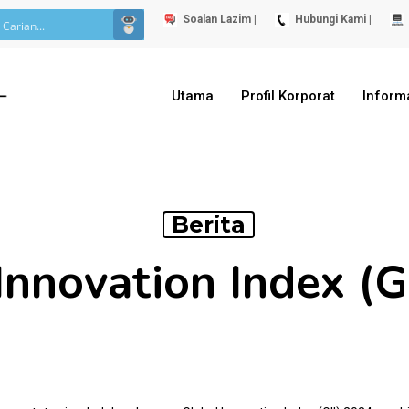
Soalan Lazim |
Hubungi Kami |
Utama
Profil Korporat
Inform
Berita
Innovation Index (G