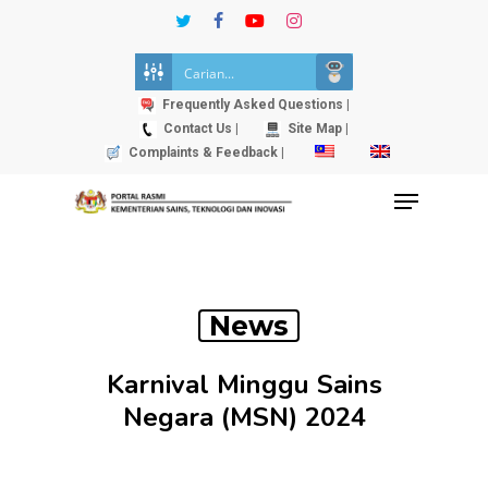
Skip
twitter
facebook
youtube
instagram
to
Close
main
Menu
content
Frequently Asked Questions |
Contact Us |
Site Map |
Complaints & Feedback |
Menu
News
Karnival Minggu Sains
Negara (MSN) 2024