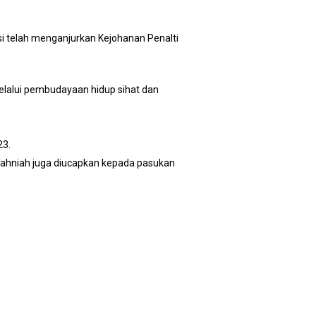
i telah menganjurkan Kejohanan Penalti
elalui pembudayaan hidup sihat dan
23.
Tahniah juga diucapkan kepada pasukan