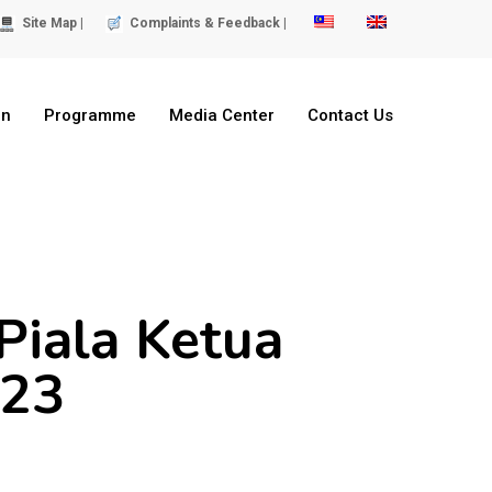
Site Map |
Complaints & Feedback |
on
Programme
Media Center
Contact Us
Piala Ketua
023