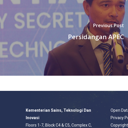
Previous Post
Persidangan APEC
Kementerian Sains, Teknologi Dan
Open Dat
Inovasi
Privacy P
Floors 1-7, Block C4 & C5, Complex C,
Copyrigh