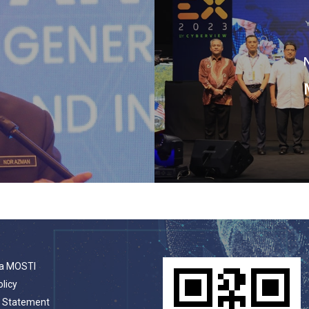
a MOSTI
olicy
t Statement