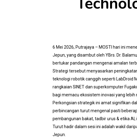
Technol
6 Mei 2026, Putrajaya – MOSTI hari ini me
Jepun, yang disambut oleh YBrs. Dr. Balam
bertukar pandangan mengenai amalan terbai
Strategi tersebut menyasarkan peningkatan 
teknologi robotik canggih seperti LabDroid 
rangkaian SINET dan superkomputer Fugaku,
bagi memacu ekosistem inovasi yang lebih
Perkongsian strategik ini amat signifikan
perbincangan turut mengenal pasti bebera
pembangunan bakat, tadbir urus & etika AI,
Turut hadir dalam sesi ini adalah wakil da
Jepun.