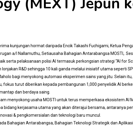
ogy (MEXT) Jepun 
nerima kunjungan hormat daripada Encik Takashi Fuchigami, Ketua Peng
urugan a/l Nallamuthu, Setiausaha Bahagian Antarabangsa MOSTI,. Sesi
k serta pelaksanaan polisi AI termasuk perkongsian strategi “AI for S
lonjakan R&D sehingga 10 kali ganda melalui inisiatif utama seperti 
Maholo bagi menyokong automasi eksperimen sains yang jitu. Selain itu, 
 fokus turut diberikan kepada pembangunan 1,000 penyelidik AI berk
 mantap dan berdaya saing.
 dalam menyokong usaha MOSTI untuk terus memperkasa ekosistem AI Mal
pa bidang kerjasama utama yang akan diterajui bersama, antaranya pe
 inovasi & pengkomersialan dan teknologi baru muncul.
ripada Bahagian Antarabangsa, Bahagian Teknologi Strategik dan Aplika