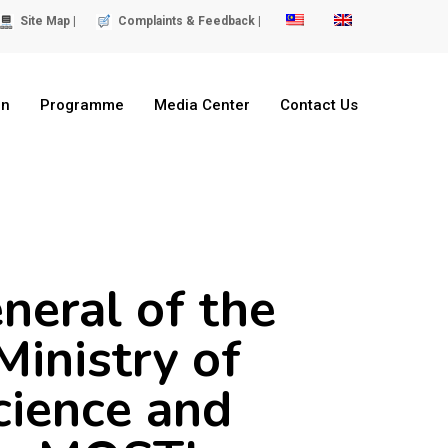
Site Map |
Complaints & Feedback |
on
Programme
Media Center
Contact Us
neral of the
inistry of
cience and