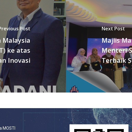
Previous Post
Next Post
 Malaysia
Majlis M
T) ke atas
Menteri 
an Inovasi
Terbaik 
a MOSTI