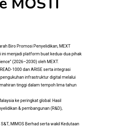
ke MOSTI
arah Biro Promosi Penyelidikan, MEXT
 ini menjadi platform buat kedua-dua pihak
cience” (2026–2030) oleh MEXT.
SPREAD-1000 dan ARISE serta integrasi
pengukuhan infrastruktur digital melalui
emahiran tinggi dalam tempoh lima tahun
aysia ke peringkat global. Hasil
nyelidikan & pembangunan (R&D),
si S&T, MIMOS Berhad serta wakil Kedutaan