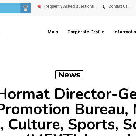
Frequently Asked Questions |
Contact Us |
Main
Corporate Profile
Informati
News
ormat Director-Ge
Promotion Bureau, M
, Culture, Sports, S