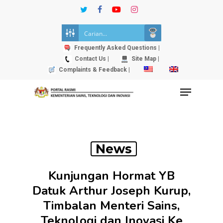
Skip
twitter
facebook
youtube
instagram
to
Close
main
Menu
content
Frequently Asked Questions |
Contact Us |
Site Map |
Complaints & Feedback |
Menu
News
Kunjungan Hormat YB
Datuk Arthur Joseph Kurup,
Timbalan Menteri Sains,
Teknologi dan Inovasi Ke