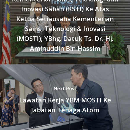
Inovasi Sabah (KSTI) Ke Atas
Ketua Setiausaha Kementerian
Sains, Teknologi & Inovasi
(MOSTI), YBhg. Datuk Ts. Dr. Hj.
Aminuddin Bin Hassim
Next Post
Lawatan Kerja YBM MOSTI Ke
Jabatan Tenaga Atom