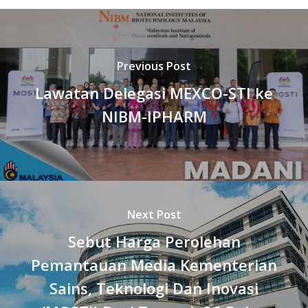
Previous Post
Lawatan Delegasi MEXCO-STI ke
NIBM-IPHARM
Next Post
Sebut Harga Perolehan
Pemantauan Media Kementerian
Sains, Teknologi Dan Inovasi