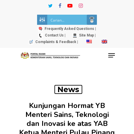
Skip
twitter
facebook
youtube
instagram
to
Close
main
Menu
content
Frequently Asked Questions |
Contact Us |
Site Map |
Complaints & Feedback |
Menu
News
Kunjungan Hormat YB
Menteri Sains, Teknologi
dan Inovasi ke atas YAB
Ketua Menteri Pulau Pinang