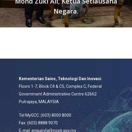
Mohd Zuki Ali, Ketua Setiausaha
Negara.
Kementerian Sains, Teknologi Dan Inovasi
Floors 1-7, Block C4 & C5, Complex C, Federal
Government Administrative Centre 62662
Putrajaya, MALAYSIA
Tel MyGCC: (603) 8000 8000
Fax: (603) 8888 9070
E-mel: enquiry[at]mosti.gov.my