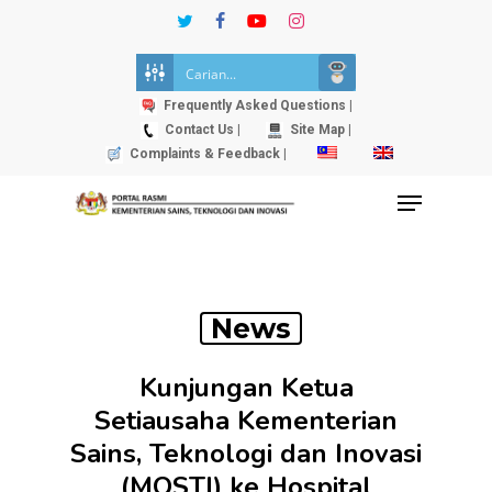
Skip
twitter
facebook
youtube
instagram
to
Close
main
Menu
content
Frequently Asked Questions |
Contact Us |
Site Map |
Complaints & Feedback |
Menu
News
Kunjungan Ketua
Setiausaha Kementerian
Sains, Teknologi dan Inovasi
(MOSTI) ke Hospital