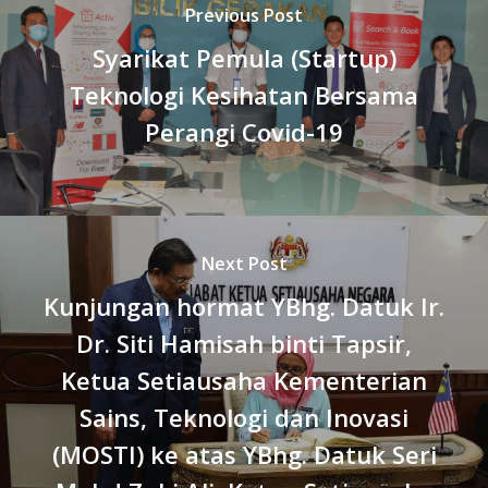
Previous Post
Syarikat Pemula (Startup)
Teknologi Kesihatan Bersama
Perangi Covid-19
Next Post
Kunjungan hormat YBhg. Datuk Ir.
Dr. Siti Hamisah binti Tapsir,
Ketua Setiausaha Kementerian
Sains, Teknologi dan Inovasi
(MOSTI) ke atas YBhg. Datuk Seri