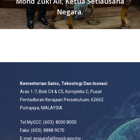
Mohd Zuki Ali, Ketua Setiausaha
Negara.
Kementerian Sains, Teknologi Dan Inovasi
Aras 1-7, Blok C4 & C5, Kompleks C, Pusat
Pentadbiran Kerajaan Persekutuan, 62662
Putrajaya, MALAYSIA
Tel MyGCC: (603) 8000 8000
Faks: (603) 8888 9070
E-mel: enquiry[at]mosti.gov.my