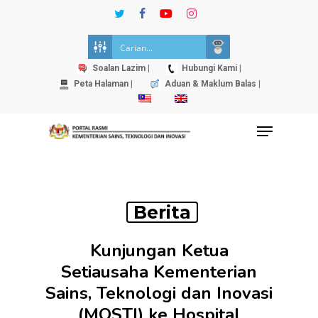
Skip
twitter
facebook
youtube
instagram
to
Close
main
Menu
content
Soalan Lazim |
Hubungi Kami |
Peta Halaman |
Aduan & Maklum Balas |
Menu
Berita
Kunjungan Ketua
Setiausaha Kementerian
Sains, Teknologi dan Inovasi
(MOSTI) ke Hospital