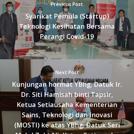
Previous Post
Syarikat Pemula (Startup)
Teknologi Kesihatan Bersama
Perangi Covid-19
Next Post
Kunjungan hormat YBhg. Datuk Ir.
Dr. Siti Hamisah binti Tapsir,
Ketua Setiausaha Kementerian
Sains, Teknologi dan Inovasi
(MOSTI) ke atas YBhg. Datuk Seri