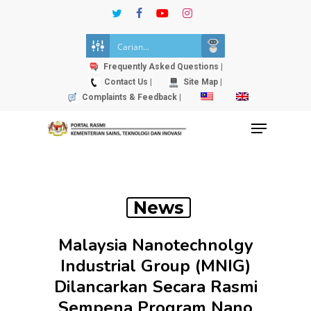
Skip
twitter
facebook
youtube
instagram
to
Close
main
Menu
content
Frequently Asked Questions |
Contact Us |
Site Map |
Complaints & Feedback |
Menu
News
Malaysia Nanotechnolgy
Industrial Group (MNIG)
Dilancarkan Secara Rasmi
Sempena Program Nano