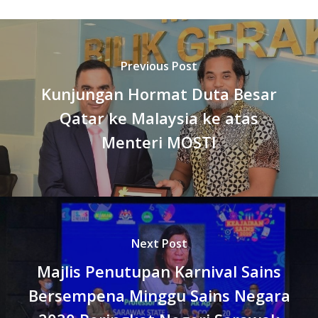
Previous Post
Kunjungan Hormat Duta Besar
Qatar ke Malaysia ke atas
Menteri MOSTI
Next Post
Majlis Penutupan Karnival Sains
Bersempena Minggu Sains Negara