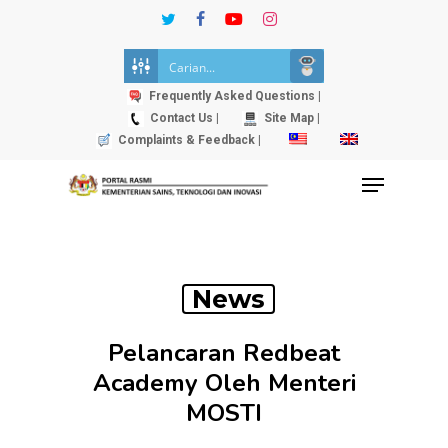
Skip
twitter
facebook
youtube
instagram
to
Close
main
Menu
content
Frequently Asked Questions |
Contact Us |
Site Map |
Complaints & Feedback |
Menu
News
Pelancaran Redbeat
Academy Oleh Menteri
MOSTI