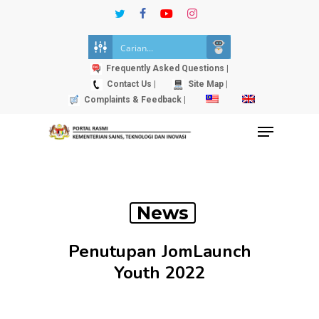
Skip
twitter
facebook
youtube
instagram
to
Close
main
Menu
content
Frequently Asked Questions |
Contact Us |
Site Map |
Complaints & Feedback |
Menu
News
Penutupan JomLaunch
Youth 2022