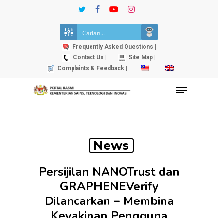
Skip
twitter
facebook
youtube
instagram
to
Close
main
Menu
content
Frequently Asked Questions |
Contact Us |
Site Map |
Complaints & Feedback |
Menu
News
Persijilan NANOTrust dan
GRAPHENEVerify
Dilancarkan – Membina
Keyakinan Pengguna