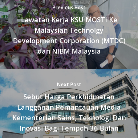
Previous Post
Lawatan Kerja KSU MOSTI Ke
Malaysian Technolgy
Development Corporation (MTDC)
dan NIBM Malaysia
Next Post
Sebut Harga Perkhidmatan
Langganan Pemantauan Media
Kementerian Sains, Teknologi Dan
Inovasi Bagi Tempoh 36 Bulan