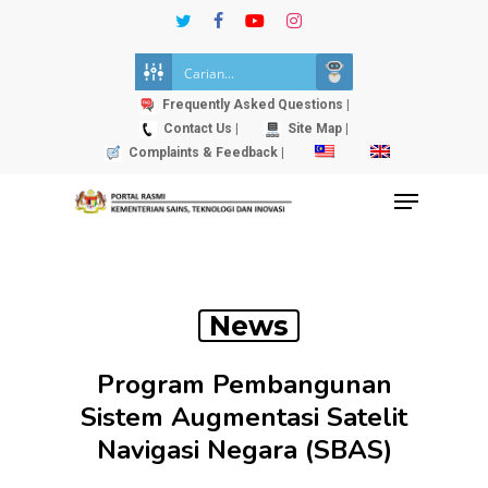
Skip
twitter
facebook
youtube
instagram
to
Close
main
Menu
content
Frequently Asked Questions |
Contact Us |
Site Map |
Complaints & Feedback |
Menu
News
Program Pembangunan
Sistem Augmentasi Satelit
Navigasi Negara (SBAS)