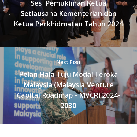
Sesi Pemukiman Ketua
Setiausaha Kementerian dan
Ketua Perkhidmatan Tahun 2024
Next Post
Pelan Hala Tuju Modal Teroka
Malaysia (Malaysia Venture
Capital Roadmap - MVCR) 2024-
2030