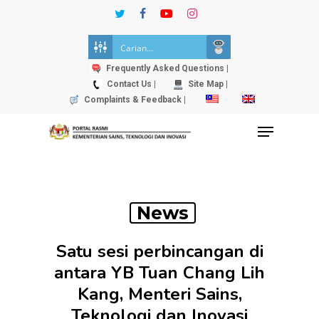
Skip
twitter
facebook
youtube
instagram
to
Close
main
Menu
content
Frequently Asked Questions |
Contact Us |
Site Map |
Complaints & Feedback |
Menu
News
Satu sesi perbincangan di
antara YB Tuan Chang Lih
Kang, Menteri Sains,
Teknologi dan Inovasi