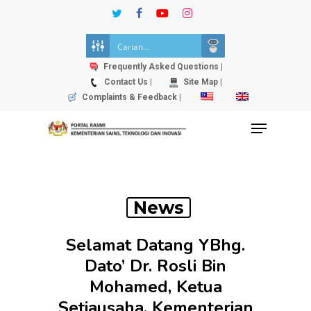
Skip
twitter
facebook
youtube
instagram
to
Close
main
Menu
content
Frequently Asked Questions |
Contact Us |
Site Map |
Complaints & Feedback |
Menu
News
Selamat Datang YBhg.
Dato’ Dr. Rosli Bin
Mohamed, Ketua
Setiausaha, Kementerian