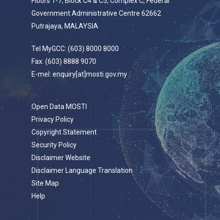
Floors 1-7, Block C4 & C5, Complex C, Federal
Government Administrative Centre 62662
Putrajaya, MALAYSIA
Tel MyGCC: (603) 8000 8000
Fax: (603) 8888 9070
E-mel: enquiry[at]mosti.gov.my
Open Data MOSTI
Privacy Policy
Copyright Statement
Security Policy
Disclaimer Website
Disclaimer Language Translation
Site Map
Help