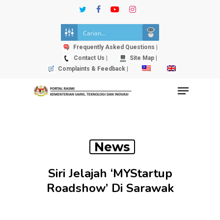
Skip
twitter
facebook
youtube
instagram
to
Close
main
Menu
content
Frequently Asked Questions |
Contact Us |
Site Map |
Complaints & Feedback |
Menu
News
Siri Jelajah ‘MYStartup
Roadshow’ Di Sarawak