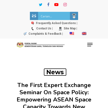
Skip
twitter
facebook
youtube
instagram
to
Close
main
Menu
content
Frequently Asked Questions |
Contact Us |
Site Map |
Complaints & Feedback |
Menu
News
The First Expert Exchange
Seminar On Space Policy:
Empowering ASEAN Space
Capacity Towards New