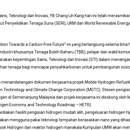
ains, Teknologi dan Inovasi, YB Chang Lih Kang hari ini telah merasmi
titut Penyelidikan Tenaga Suria (SERI), UKM dan World Renewable Ene
ion Towards a Carbon-Free Future” ini yang berlangsung selama lima 
industri khususnya Tenaga Boleh Baharu (TBB), pelajar dan wakil komuni
akan kepentingan Sains, Teknologi dan Inovasi (STI) dalam menangani
alihan tenaga bagi mencapai penyahkarbonan untuk pembangunan sos
a menandatangani dokumen kerjasama projek Mobile Hydrogen Refueli
Technology and Climate Change Corporation (MGTC). Stesen pengisia
en di Semenanjung Malaysia dan projek kerjasama ini disokong oleh 
drogen Economy and Technology Roadmap – HETR).
an fasiliti pengisian hidrogen mudah alih, pengeluaran hidrogen hij
 akan mengguna pakai teknologi tempatan berasaskan nano yang diha
osk Hidrogen dan reaktor hidrogen manakala Kumpulan UMW akan men