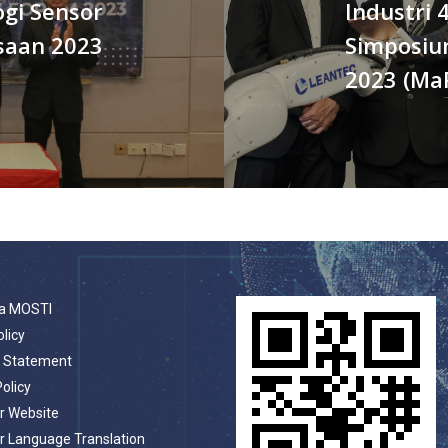
gi Sensor
Industri 
saan 2023
Simposiu
2023 (Ma
a MOSTI
olicy
t Statement
Policy
r Website
r Language Translation