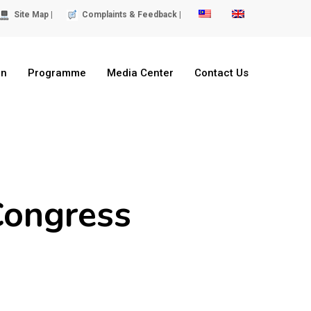
Site Map |
Complaints & Feedback |
on
Programme
Media Center
Contact Us
Congress