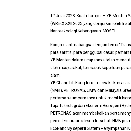
17 Julai 2023, Kuala Lumpur – YB Menteri S
(WREC) XXII 2023 yang dianjurkan oleh Ins
Nanoteknologi Kebangsaan, MOSTI.
Kongres antarabangsa dengan tema “Transit
para saintis, para penggubal dasar, pemain 
YB Menteri dalam ucapannya telah mengutar
oleh masyarakat, termasuk keperluan per
alam.
YB Chang Lih Kang turut menyaksikan acar
(NMB), PETRONAS, UMW dan Malaysia Green 
pertama seumpamanya untuk mobiliti hidrog
Tuju Teknologi dan Ekonomi Hidrogen (Hy
PETRONAS akan membekalkan serta menyediak
penyelengaraan stesen tersebut. NMB pula
EcoNanoMy seperti Sistem Penyimpanan Ki