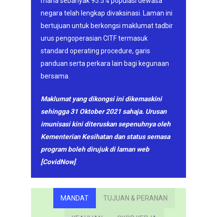
mana sebanyak 95.5% populasi dewasa
negara telah lengkap divaksinasi. Laman ini
bertujuan untuk berkongsi maklumat tadbir
urus pengoperasian CITF termasuk
standard operating procedure, garis
panduan serta perkara lain bagi kegunaan
bersama.
Maklumat yang dikongsi ini dikemaskini
sehingga 31 Oktober 2021 sahaja. Urusan
imunisasi kini diteruskan sepenuhnya oleh
Kementerian Kesihatan dan status semasa
program boleh dirujuk di laman web
[
CovidNow]
.
MANDAT
TUJUAN & PERANAN