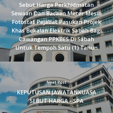
Sebut Harga Perkhidmatan
Sewaan Dan Bacaan Meter Mesin
Fotostat Pejabat Pasukan Projek
Khas Bekalan Elektrik Sabah Bagi
Cawangan PPKBES Di Sabah
Untuk Tempoh Satu (1) Tahun
Next Post
KEPUTUSAN JAWATANKUASA
SEBUT HARGA - SPA