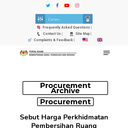
Skip
twitter
facebook
youtube
instagram
to
Close
main
Menu
content
Frequently Asked Questions |
Contact Us |
Site Map |
Complaints & Feedback |
Menu
Procurement
Archive
Procurement
Sebut Harga Perkhidmatan
Pembersihan Ruang