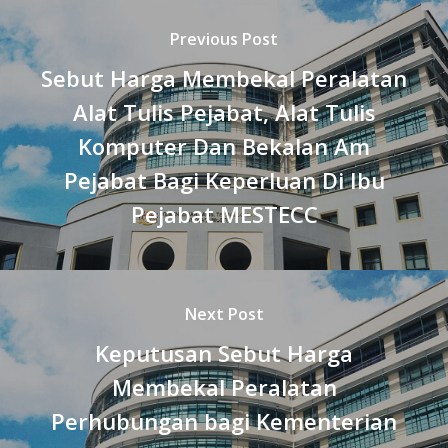
Previous Post
Sebut Harga Membekal Peralatan
Alat Tulis Pejabat, Alat Tulis
Komputer Dan Bekalan Am
Pejabat Bagi Keperluan Di Ibu
Pejabat MESTECC
Next Post
Keputusan Sebut Harga
Membekal Peralatan
Perhubungan bagi Kementerian