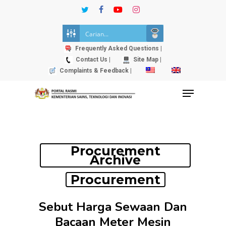
Skip
twitter
facebook
youtube
instagram
to
Close
main
Menu
content
Frequently Asked Questions |
Contact Us |
Site Map |
Complaints & Feedback |
Menu
Procurement
Archive
Procurement
Sebut Harga Sewaan Dan
Bacaan Meter Mesin